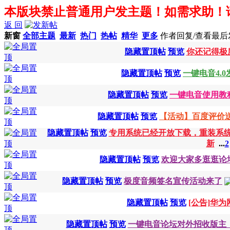
本版块禁止普通用户发主题！如需求助！
返 回
新窗
全部主题
最新
热门
热帖
精华
更多
作者
回复/查看
最后
隐藏置顶帖
预览
你还记得极度
隐藏置顶帖
预览
一键电音4.0
隐藏置顶帖
预览
一键电音使用教
隐藏置顶帖
预览
【活动】百度评价
隐藏置顶帖
预览
专用系统已经开放下载，重装系统不
新
...
2
隐藏置顶帖
预览
欢迎大家多逛逛论
隐藏置顶帖
预览
极度音频签名宣传活动来了
隐藏置顶帖
预览
[公告]华
隐藏置顶帖
预览
一键电音论坛对外招收版主【20