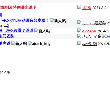
取规则及特别灌水说明
蓝-魔
2014-3-24
题
启！+KX3552驱动调音台皮肤！
ミ_╭_微微笑
2
...
2
用吗，怎么设置？谢谢
a359850
2014-11
你们团队
[VIP]_小兔
单声道
gqw5158
2014-8
个字符