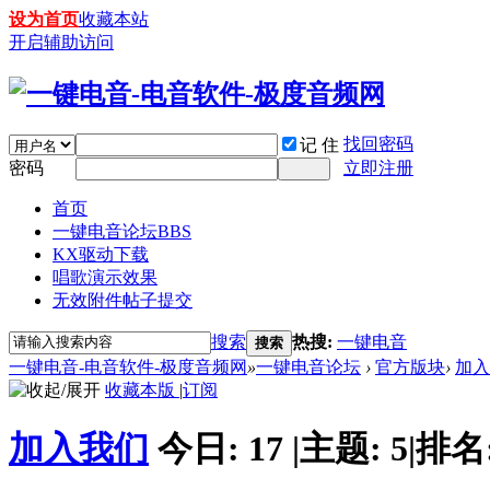
设为首页
收藏本站
开启辅助访问
找回密码
记 住
密码
立即注册
首页
一键电音论坛
BBS
KX驱动下载
唱歌演示效果
无效附件帖子提交
搜索
热搜:
一键电音
搜索
一键电音-电音软件-极度音频网
»
一键电音论坛
›
官方版块
›
加入
收藏本版
|
订阅
加入我们
今日:
17
|
主题:
5
|
排名