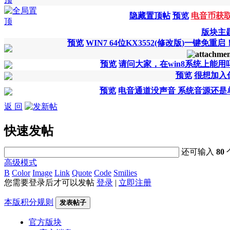
隐藏置顶帖
预览
电音币获
版块主
预览
WIN7 64位KX3552(修改版)一键免重
预览
请问大家，在win8系统上能
预览
很想加入
预览
电音通道没声音 系统音源还是
返 回
快速发帖
还可输入
80
高级模式
B
Color
Image
Link
Quote
Code
Smilies
您需要登录后才可以发帖
登录
|
立即注册
本版积分规则
发表帖子
官方版块