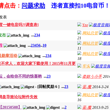
请点击：
问题求助
违者直接扣10电音币！
发表
一键电音吗?[调查表]
Yzq
网站总管
发布
...
2
3
4
21
网站总管
程
...
2
3
4
5
6
..
10
11
网站总管
送勋章活动
...
2
3
4
18
求人，欢迎大家下载使用！2015年11月更
牢头
坛，会给你不同的惊喜哟
...
2
3
牵妳う小手
2014
-
[回帖奖励
6
]
...
2
3
蓝-魔
2014-3-24
网站总管
为网盘导致论坛附件失效
16
150508】
...
2
蓝-魔
2013-9-25