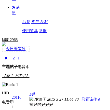
发消
息
回复
支持
反对
使用道具
举报
k6612968
今日未签到
0
2
1
主题
帖子
电音币
【新手上路组】
UID
#
54
20116
发表于 2015-3-27 11:44:30
|
只看该作者
电音币
挺好的好好好
1