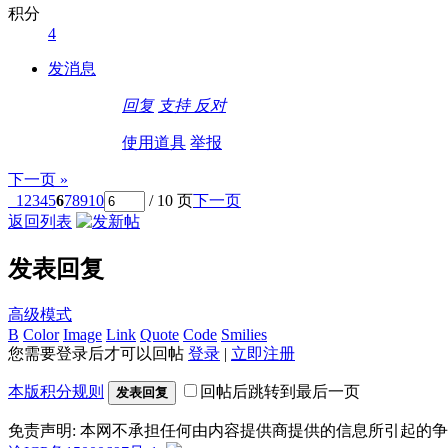
积分
4
发消息
回复
支持
反对
使用道具
举报
下一页 »
1
2
3
4
5
6
7
8
9
10
/ 10 页
下一页
返回列表
发表回复
高级模式
B
Color
Image
Link
Quote
Code
Smilies
您需要登录后才可以回帖
登录
|
立即注册
本版积分规则
回帖后跳转到最后一页
发表回复
免责声明: 本网不承担任何由内容提供商提供的信息所引起的