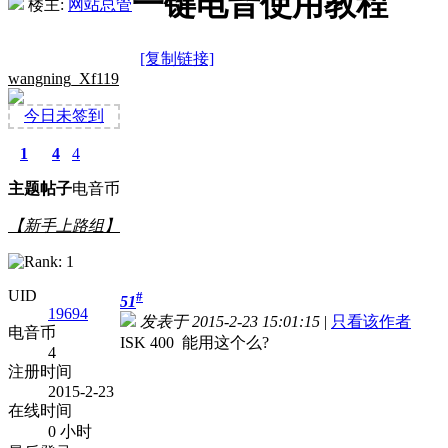
一键电音使用教程
楼主:
网站总管
[复制链接]
wangning_Xf119
今日未签到
1
4
4
主题
帖子
电音币
【新手上路组】
UID
#
51
19694
发表于 2015-2-23 15:01:15
|
只看该作者
电音币
ISK 400 能用这个么?
4
注册时间
2015-2-23
在线时间
0 小时