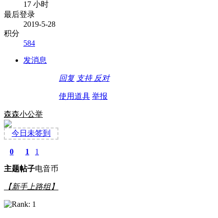
17 小时
最后登录
2019-5-28
积分
584
发消息
回复
支持
反对
使用道具
举报
森森小公举
今日未签到
0
1
1
主题
帖子
电音币
【新手上路组】