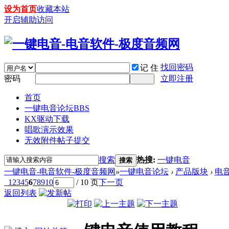
设为首页
收藏本站
开启辅助访问
找回密码
记 住
密码
立即注册
首页
一键电音论坛
BBS
KX驱动下载
唱歌演示效果
无效附件帖子提交
搜索
热搜:
一键电音
搜索
一键电音-电音软件-极度音频网
»
一键电音论坛
›
产品版块
›
电
1
2
3
4
5
6
7
8
9
10
/ 10 页
下一页
返回列表