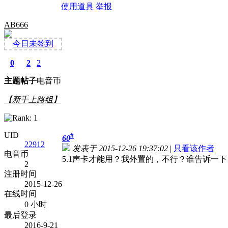
使用道具
举报
AB666
今日未签到
0
2
2
主题
帖子
电音币
【新手上路组】
UID
#
60
22912
发表于 2015-12-26 19:37:02
|
只看该作者
电音币
5.1声卡才能用？我外置的，不行？谁告诉一下
2
注册时间
2015-12-26
在线时间
0 小时
最后登录
2016-9-21