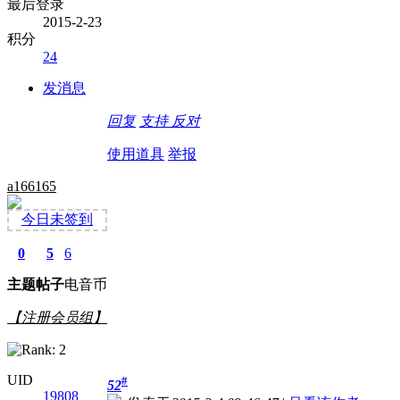
最后登录
2015-2-23
积分
24
发消息
回复
支持
反对
使用道具
举报
a166165
今日未签到
0
5
6
主题
帖子
电音币
【注册会员组】
UID
#
52
19808