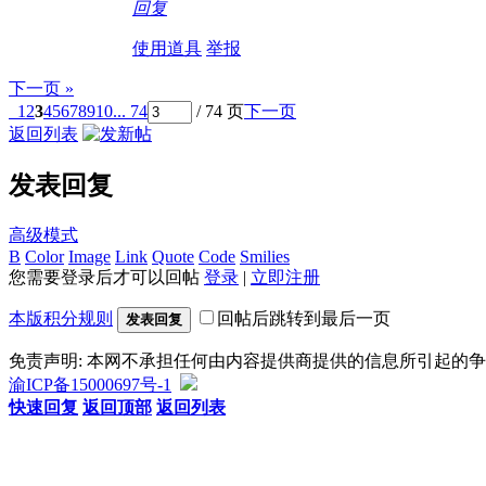
回复
使用道具
举报
下一页 »
1
2
3
4
5
6
7
8
9
10
... 74
/ 74 页
下一页
返回列表
发表回复
高级模式
B
Color
Image
Link
Quote
Code
Smilies
您需要登录后才可以回帖
登录
|
立即注册
本版积分规则
回帖后跳转到最后一页
发表回复
免责声明: 本网不承担任何由内容提供商提供的信息所引起的
渝ICP备15000697号-1
快速回复
返回顶部
返回列表