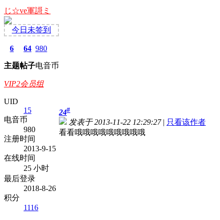
じ☆ve軍謌ミ
今日未签到
6
64
980
主题
帖子
电音币
VIP2会员组
UID
15
#
24
电音币
发表于 2013-11-22 12:29:27
|
只看该作者
980
看看哦哦哦哦哦哦哦哦哦
注册时间
2013-9-15
在线时间
25 小时
最后登录
2018-8-26
积分
1116