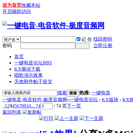
设为首页
收藏本站
开启辅助访问
找回密码
记 住
密码
立即注册
首页
一键电音论坛
BBS
KX驱动下载
唱歌演示效果
无效附件帖子提交
搜索
热搜:
一键电音
搜索
一键电音-电音软件-极度音频网
»
一键电音论坛
›
KX版块
›
KX
1
2
3
4
5
6
7
8
9
10
... 74
/ 74 页
下一页
返回列表