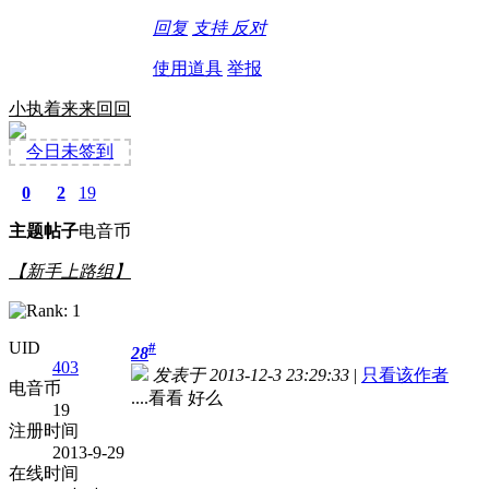
回复
支持
反对
使用道具
举报
小执着来来回回
今日未签到
0
2
19
主题
帖子
电音币
【新手上路组】
UID
#
28
403
发表于 2013-12-3 23:29:33
|
只看该作者
电音币
....看看 好么
19
注册时间
2013-9-29
在线时间