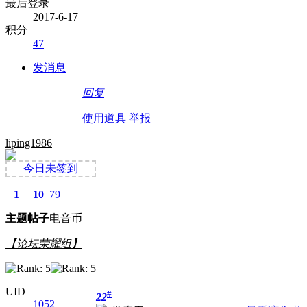
最后登录
2017-6-17
积分
47
发消息
回复
使用道具
举报
liping1986
今日未签到
1
10
79
主题
帖子
电音币
【论坛荣耀组】
UID
#
22
1052