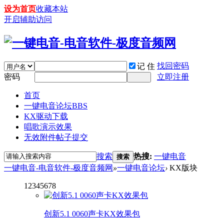
设为首页
收藏本站
开启辅助访问
找回密码
记 住
密码
立即注册
首页
一键电音论坛
BBS
KX驱动下载
唱歌演示效果
无效附件帖子提交
搜索
热搜:
一键电音
搜索
一键电音-电音软件-极度音频网
»
一键电音论坛
›
KX版块
1
2
3
4
5
6
7
8
创新5.1 0060声卡KX效果包