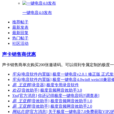
一键电音4.0发布
推荐帖子
最新发表
最新回复
热门帖子
社区活动
声卡销售商优惠
声卡销售商单次购买200张邀请码。可以得到专属定制的极度一键
牢头
[电音软件内置版]
极度一键电音v2.0.1 修正版 正式
牢头
[电音软件内置版]
极度一键电音4.0win8 wein10兼
易_王亚辉
[录音器]
极度专用录音软件
欢石
[音效助手]
极度音频网音效助手3.0
Yzq
[官方消息]
你还记得极度一键电音吗?[调查表]
易_王亚辉
[音效助手]
极度音频网音效助手1.0
易_王亚辉
[音效助手]
极度音频网音效助手2.0
网站总管
[官方消息]
关于极度一键电音7.0免费获取VIP2