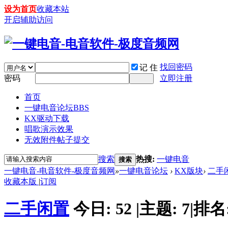
设为首页
收藏本站
开启辅助访问
找回密码
记 住
密码
立即注册
首页
一键电音论坛
BBS
KX驱动下载
唱歌演示效果
无效附件帖子提交
搜索
热搜:
一键电音
搜索
一键电音-电音软件-极度音频网
»
一键电音论坛
›
KX版块
›
二手
收藏本版
|
订阅
二手闲置
今日:
52
|
主题:
7
|
排名