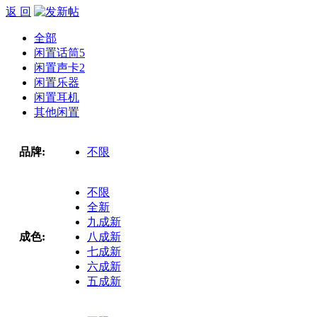
返 回
全部
闲置话筒
5
闲置声卡
2
闲置乐器
闲置耳机
其他闲置
品牌:
不限
不限
全新
九成新
成色:
八成新
七成新
六成新
五成新