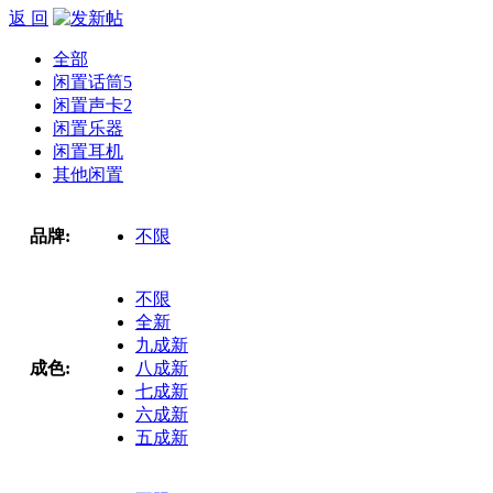
返 回
全部
闲置话筒
5
闲置声卡
2
闲置乐器
闲置耳机
其他闲置
品牌:
不限
不限
全新
九成新
成色:
八成新
七成新
六成新
五成新