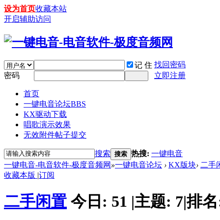
设为首页
收藏本站
开启辅助访问
找回密码
记 住
密码
立即注册
首页
一键电音论坛
BBS
KX驱动下载
唱歌演示效果
无效附件帖子提交
搜索
热搜:
一键电音
搜索
一键电音-电音软件-极度音频网
»
一键电音论坛
›
KX版块
›
二手
收藏本版
|
订阅
二手闲置
今日:
51
|
主题:
7
|
排名