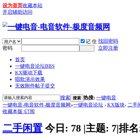
设为首页
收藏本站
开启辅助访问
找回密码
记 住
密码
立即注册
首页
一键电音论坛
BBS
KX驱动下载
唱歌演示效果
无效附件帖子提交
搜索
热搜:
一键电音
搜索
一键电音-电音软件-极度音频网
»
一键电音论坛
›
KX版块
›
二手
收藏本版
|
订阅
二手闲置
今日:
78
|
主题:
7
|
排名