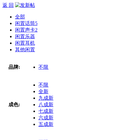
返 回
全部
闲置话筒
5
闲置声卡
2
闲置乐器
闲置耳机
其他闲置
品牌:
不限
不限
全新
九成新
成色:
八成新
七成新
六成新
五成新