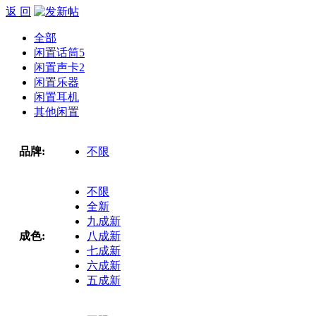
返 回
全部
闲置话筒
5
闲置声卡
2
闲置乐器
闲置耳机
其他闲置
品牌:
不限
不限
全新
九成新
成色:
八成新
七成新
六成新
五成新