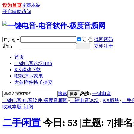
设为首页
收藏本站
开启辅助访问
找回密码
记 住
密码
立即注册
首页
一键电音论坛
BBS
KX驱动下载
唱歌演示效果
无效附件帖子提交
搜索
热搜:
一键电音
搜索
一键电音-电音软件-极度音频网
»
一键电音论坛
›
KX版块
›
二手
收藏本版
|
订阅
二手闲置
今日:
53
|
主题:
7
|
排名