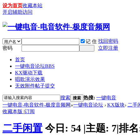
设为首页
收藏本站
开启辅助访问
找回密码
记 住
密码
立即注册
首页
一键电音论坛
BBS
KX驱动下载
唱歌演示效果
无效附件帖子提交
搜索
热搜:
一键电音
搜索
一键电音-电音软件-极度音频网
»
一键电音论坛
›
KX版块
›
二手
收藏本版
|
订阅
二手闲置
今日:
54
|
主题:
7
|
排名