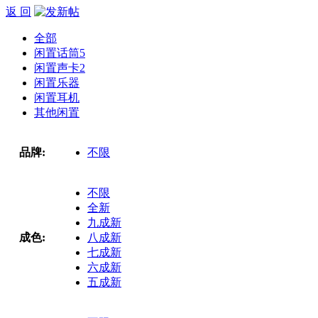
返 回
全部
闲置话筒
5
闲置声卡
2
闲置乐器
闲置耳机
其他闲置
品牌:
不限
不限
全新
九成新
成色:
八成新
七成新
六成新
五成新