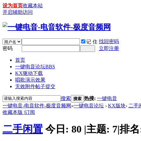
设为首页
收藏本站
开启辅助访问
找回密码
记 住
密码
立即注册
首页
一键电音论坛
BBS
KX驱动下载
唱歌演示效果
无效附件帖子提交
搜索
热搜:
一键电音
搜索
一键电音-电音软件-极度音频网
»
一键电音论坛
›
KX版块
›
二手
收藏本版
|
订阅
二手闲置
今日:
80
|
主题:
7
|
排名