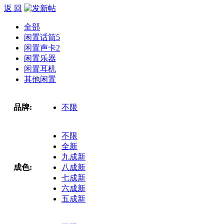
返 回
全部
闲置话筒
5
闲置声卡
2
闲置乐器
闲置耳机
其他闲置
品牌:
不限
不限
全新
九成新
成色:
八成新
七成新
六成新
五成新