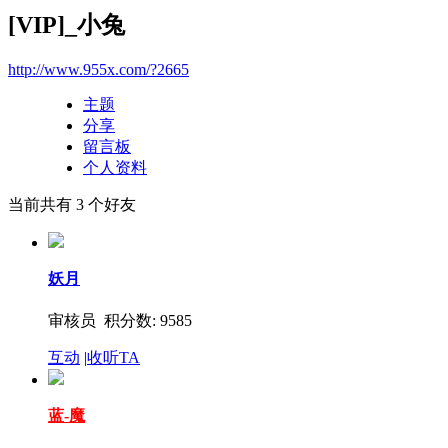
[VIP]_小兔
http://www.955x.com/?2665
主题
分享
留言板
个人资料
当前共有
3
个好友
妖月
审核员 积分数: 9585
互动
|
收听TA
蓝-魔