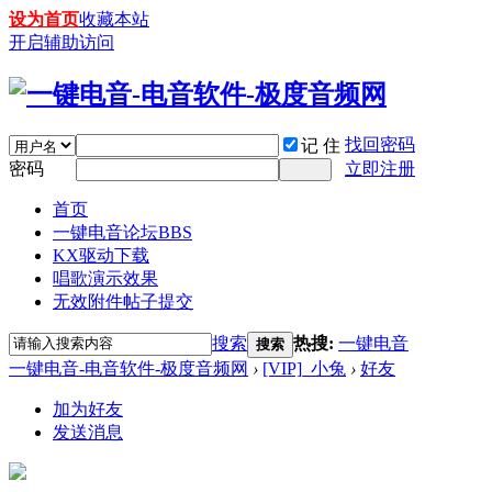
设为首页
收藏本站
开启辅助访问
找回密码
记 住
密码
立即注册
首页
一键电音论坛
BBS
KX驱动下载
唱歌演示效果
无效附件帖子提交
搜索
热搜:
一键电音
搜索
一键电音-电音软件-极度音频网
›
[VIP]_小兔
›
好友
加为好友
发送消息