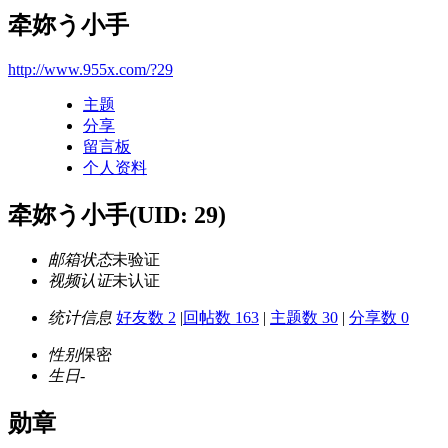
牵妳う小手
http://www.955x.com/?29
主题
分享
留言板
个人资料
牵妳う小手
(UID: 29)
邮箱状态
未验证
视频认证
未认证
统计信息
好友数 2
|
回帖数 163
|
主题数 30
|
分享数 0
性别
保密
生日
-
勋章