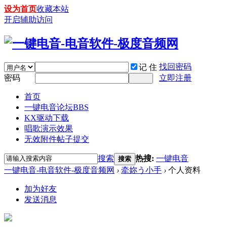
设为首页
收藏本站
开启辅助访问
找回密码
记 住
密码
立即注册
首页
一键电音论坛
BBS
KX驱动下载
唱歌演示效果
无效附件帖子提交
搜索
热搜:
一键电音
搜索
一键电音-电音软件-极度音频网
›
牵妳う小手
›
个人资料
加为好友
发送消息