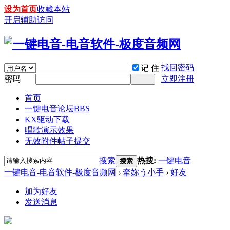
设为首页
收藏本站
开启辅助访问
找回密码
记 住
密码
立即注册
首页
一键电音论坛
BBS
KX驱动下载
唱歌演示效果
无效附件帖子提交
搜索
热搜:
一键电音
搜索
一键电音-电音软件-极度音频网
›
牵妳う小手
›
好友
加为好友
发送消息