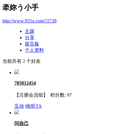
牵妳う小手
http://www.955x.com/?2728
主题
分享
留言板
个人资料
当前共有
2
个好友
705812454
【注册会员组】
积分数: 97
互动
|
收听TA
问自己