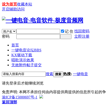
设为首页
收藏本站
开启辅助访问
找回密码
记 住
密码
立即注册
首页
一键电音论坛
BBS
KX驱动下载
唱歌演示效果
无效附件帖子提交
搜索
热搜:
一键电音
搜索
请先登录后才能继续浏览
免责声明: 本网不承担任何由内容提供商提供的信息所引起的
渝ICP备15000697号-1
返回顶部