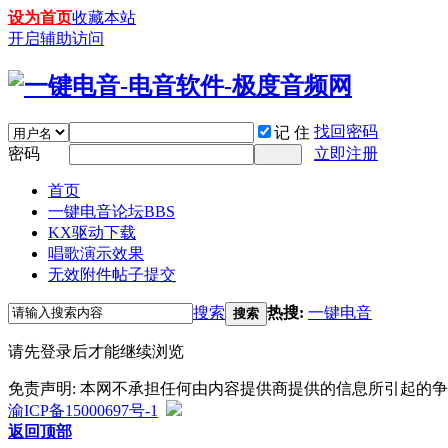
设为首页
收藏本站
开启辅助访问
找回密码
记 住
密码
立即注册
首页
一键电音论坛
BBS
KX驱动下载
唱歌演示效果
无效附件帖子提交
搜索
热搜:
一键电音
搜索
请先登录后才能继续浏览
免责声明: 本网不承担任何由内容提供商提供的信息所引起的
渝ICP备15000697号-1
返回顶部