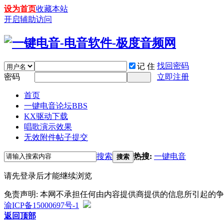
设为首页
收藏本站
开启辅助访问
找回密码
记 住
密码
立即注册
首页
一键电音论坛
BBS
KX驱动下载
唱歌演示效果
无效附件帖子提交
搜索
热搜:
一键电音
搜索
请先登录后才能继续浏览
免责声明: 本网不承担任何由内容提供商提供的信息所引起的
渝ICP备15000697号-1
返回顶部