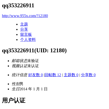
qq353226911
http://www.955x.com/?12180
主题
分享
留言板
个人资料
qq353226911
(UID: 12180)
邮箱状态
未验证
视频认证
未认证
统计信息
好友数 0
|
回帖数 12
|
主题数 0
|
分享数 0
性别
男
生日
2014 年 1 月 1 日
用户认证