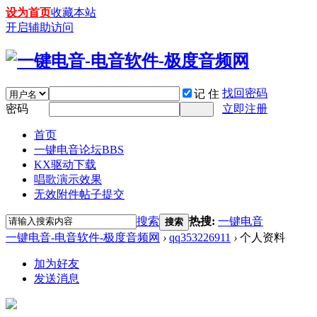
设为首页
收藏本站
开启辅助访问
找回密码
记 住
密码
立即注册
首页
一键电音论坛
BBS
KX驱动下载
唱歌演示效果
无效附件帖子提交
搜索
热搜:
一键电音
搜索
一键电音-电音软件-极度音频网
›
qq353226911
›
个人资料
加为好友
发送消息