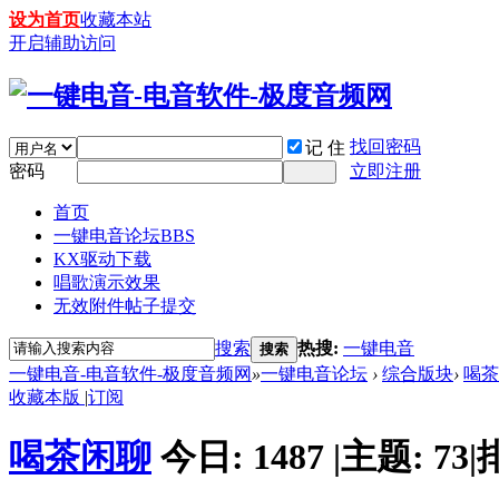
设为首页
收藏本站
开启辅助访问
找回密码
记 住
密码
立即注册
首页
一键电音论坛
BBS
KX驱动下载
唱歌演示效果
无效附件帖子提交
搜索
热搜:
一键电音
搜索
一键电音-电音软件-极度音频网
»
一键电音论坛
›
综合版块
›
喝茶
收藏本版
|
订阅
喝茶闲聊
今日:
1487
|
主题:
73
|