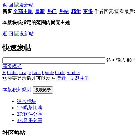
返 回
新窗
全部主题
最新
热门
热帖
精华
更多
作者
回复/查看
最后
本版块或指定的范围内尚无主题
返 回
快速发帖
还可输入
80
高级模式
B
Color
Image
Link
Quote
Code
Smilies
您需要登录后才可以发帖
登录
|
立即注册
本版积分规则
发表帖子
综合版块
1F:喝茶闲聊
2F:软件分享
3F:音乐分享
社区热帖