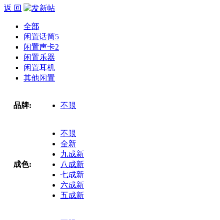
返 回
全部
闲置话筒
5
闲置声卡
2
闲置乐器
闲置耳机
其他闲置
品牌:
不限
不限
全新
九成新
成色:
八成新
七成新
六成新
五成新