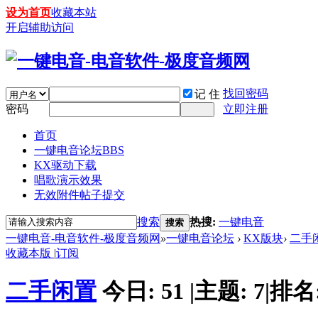
设为首页
收藏本站
开启辅助访问
找回密码
记 住
密码
立即注册
首页
一键电音论坛
BBS
KX驱动下载
唱歌演示效果
无效附件帖子提交
搜索
热搜:
一键电音
搜索
一键电音-电音软件-极度音频网
»
一键电音论坛
›
KX版块
›
二手
收藏本版
|
订阅
二手闲置
今日:
51
|
主题:
7
|
排名