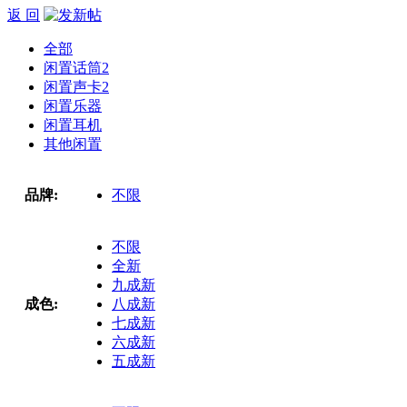
返 回
全部
闲置话筒
2
闲置声卡
2
闲置乐器
闲置耳机
其他闲置
品牌:
不限
不限
全新
九成新
成色:
八成新
七成新
六成新
五成新