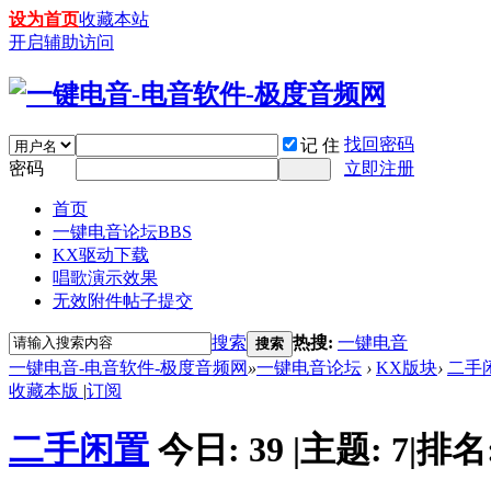
设为首页
收藏本站
开启辅助访问
找回密码
记 住
密码
立即注册
首页
一键电音论坛
BBS
KX驱动下载
唱歌演示效果
无效附件帖子提交
搜索
热搜:
一键电音
搜索
一键电音-电音软件-极度音频网
»
一键电音论坛
›
KX版块
›
二手
收藏本版
|
订阅
二手闲置
今日:
39
|
主题:
7
|
排名