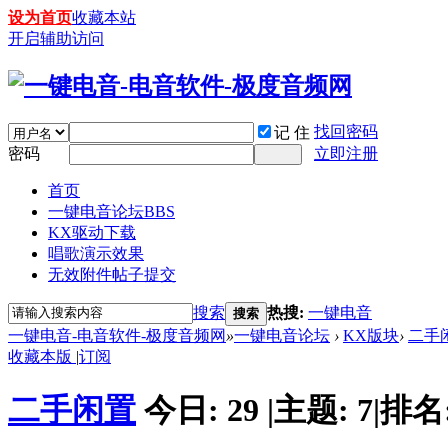
设为首页
收藏本站
开启辅助访问
找回密码
记 住
密码
立即注册
首页
一键电音论坛
BBS
KX驱动下载
唱歌演示效果
无效附件帖子提交
搜索
热搜:
一键电音
搜索
一键电音-电音软件-极度音频网
»
一键电音论坛
›
KX版块
›
二手
收藏本版
|
订阅
二手闲置
今日:
29
|
主题:
7
|
排名