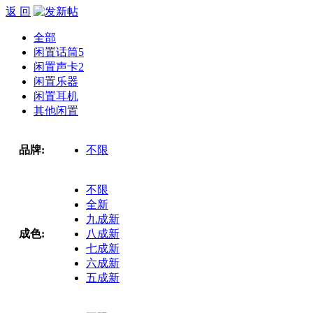
返 回
全部
闲置话筒
5
闲置声卡
2
闲置乐器
闲置耳机
其他闲置
品牌:
不限
不限
全新
九成新
成色:
八成新
七成新
六成新
五成新