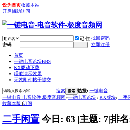
设为首页
收藏本站
开启辅助访问
找回密码
记 住
密码
立即注册
首页
一键电音论坛
BBS
KX驱动下载
唱歌演示效果
无效附件帖子提交
搜索
热搜:
一键电音
搜索
一键电音-电音软件-极度音频网
»
一键电音论坛
›
KX版块
›
二手
收藏本版
|
订阅
二手闲置
今日:
63
|
主题:
7
|
排名