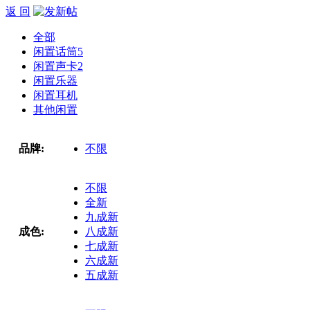
返 回
全部
闲置话筒
5
闲置声卡
2
闲置乐器
闲置耳机
其他闲置
品牌:
不限
不限
全新
九成新
成色:
八成新
七成新
六成新
五成新