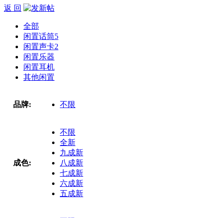
返 回
全部
闲置话筒
5
闲置声卡
2
闲置乐器
闲置耳机
其他闲置
品牌:
不限
不限
全新
九成新
成色:
八成新
七成新
六成新
五成新