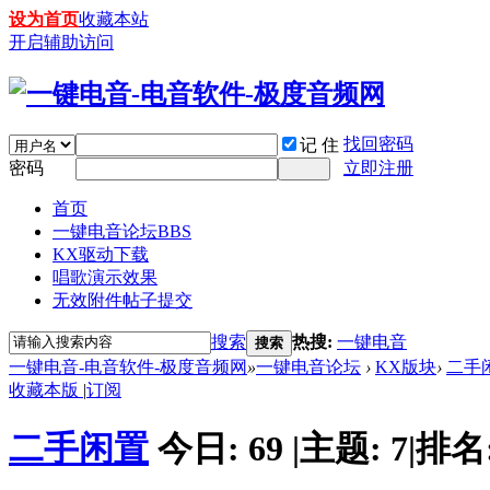
设为首页
收藏本站
开启辅助访问
找回密码
记 住
密码
立即注册
首页
一键电音论坛
BBS
KX驱动下载
唱歌演示效果
无效附件帖子提交
搜索
热搜:
一键电音
搜索
一键电音-电音软件-极度音频网
»
一键电音论坛
›
KX版块
›
二手
收藏本版
|
订阅
二手闲置
今日:
69
|
主题:
7
|
排名