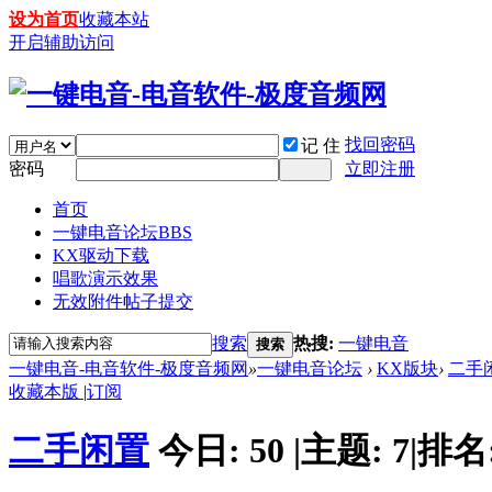
设为首页
收藏本站
开启辅助访问
找回密码
记 住
密码
立即注册
首页
一键电音论坛
BBS
KX驱动下载
唱歌演示效果
无效附件帖子提交
搜索
热搜:
一键电音
搜索
一键电音-电音软件-极度音频网
»
一键电音论坛
›
KX版块
›
二手
收藏本版
|
订阅
二手闲置
今日:
50
|
主题:
7
|
排名