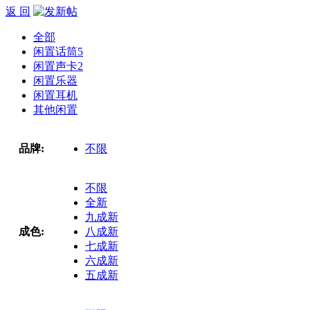
返 回
全部
闲置话筒
5
闲置声卡
2
闲置乐器
闲置耳机
其他闲置
品牌:
不限
不限
全新
九成新
成色:
八成新
七成新
六成新
五成新