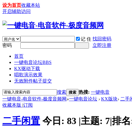
设为首页
收藏本站
开启辅助访问
找回密码
记 住
密码
立即注册
首页
一键电音论坛
BBS
KX驱动下载
唱歌演示效果
无效附件帖子提交
搜索
热搜:
一键电音
搜索
一键电音-电音软件-极度音频网
»
一键电音论坛
›
KX版块
›
二手
收藏本版
|
订阅
二手闲置
今日:
83
|
主题:
7
|
排名