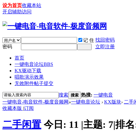
设为首页
收藏本站
开启辅助访问
找回密码
记 住
密码
立即注册
首页
一键电音论坛
BBS
KX驱动下载
唱歌演示效果
无效附件帖子提交
搜索
热搜:
一键电音
搜索
一键电音-电音软件-极度音频网
»
一键电音论坛
›
KX版块
›
二手
收藏本版
|
订阅
二手闲置
今日:
11
|
主题:
7
|
排名