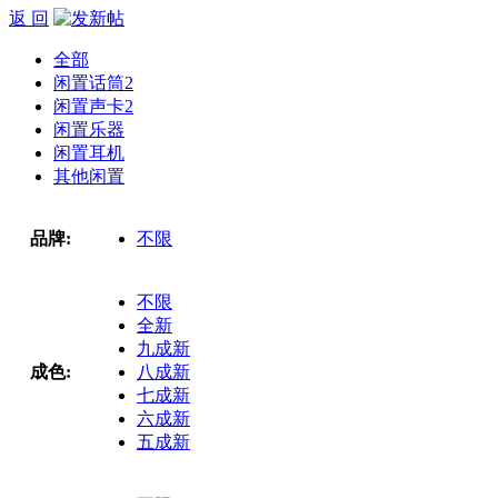
返 回
全部
闲置话筒
2
闲置声卡
2
闲置乐器
闲置耳机
其他闲置
品牌:
不限
不限
全新
九成新
成色:
八成新
七成新
六成新
五成新