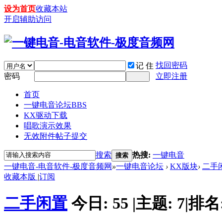
设为首页
收藏本站
开启辅助访问
找回密码
记 住
密码
立即注册
首页
一键电音论坛
BBS
KX驱动下载
唱歌演示效果
无效附件帖子提交
搜索
热搜:
一键电音
搜索
一键电音-电音软件-极度音频网
»
一键电音论坛
›
KX版块
›
二手
收藏本版
|
订阅
二手闲置
今日:
55
|
主题:
7
|
排名