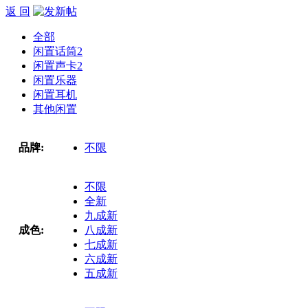
返 回
全部
闲置话筒
2
闲置声卡
2
闲置乐器
闲置耳机
其他闲置
品牌:
不限
不限
全新
九成新
成色:
八成新
七成新
六成新
五成新