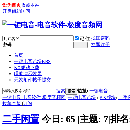
设为首页
收藏本站
开启辅助访问
找回密码
记 住
密码
立即注册
首页
一键电音论坛
BBS
KX驱动下载
唱歌演示效果
无效附件帖子提交
搜索
热搜:
一键电音
搜索
一键电音-电音软件-极度音频网
»
一键电音论坛
›
KX版块
›
二手
收藏本版
|
订阅
二手闲置
今日:
65
|
主题:
7
|
排名