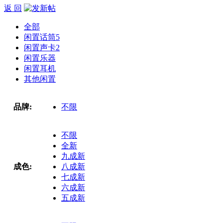
返 回
全部
闲置话筒
5
闲置声卡
2
闲置乐器
闲置耳机
其他闲置
品牌:
不限
不限
全新
九成新
成色:
八成新
七成新
六成新
五成新