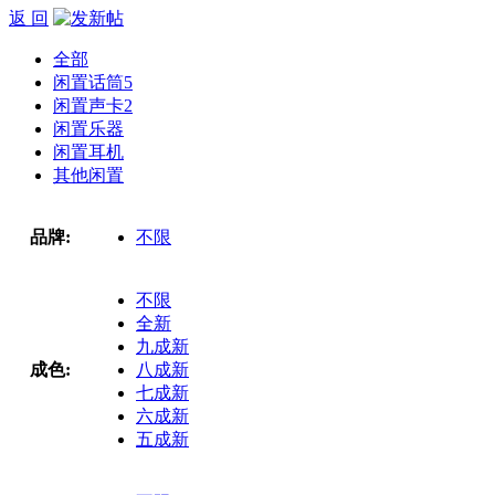
返 回
全部
闲置话筒
5
闲置声卡
2
闲置乐器
闲置耳机
其他闲置
品牌:
不限
不限
全新
九成新
成色:
八成新
七成新
六成新
五成新