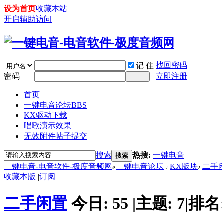
设为首页
收藏本站
开启辅助访问
找回密码
记 住
密码
立即注册
首页
一键电音论坛
BBS
KX驱动下载
唱歌演示效果
无效附件帖子提交
搜索
热搜:
一键电音
搜索
一键电音-电音软件-极度音频网
»
一键电音论坛
›
KX版块
›
二手
收藏本版
|
订阅
二手闲置
今日:
55
|
主题:
7
|
排名