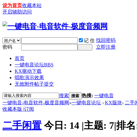
设为首页
收藏本站
开启辅助访问
找回密码
记 住
密码
立即注册
首页
一键电音论坛
BBS
KX驱动下载
唱歌演示效果
无效附件帖子提交
搜索
热搜:
一键电音
搜索
一键电音-电音软件-极度音频网
»
一键电音论坛
›
KX版块
›
二手
收藏本版
|
订阅
二手闲置
今日:
14
|
主题:
7
|
排名