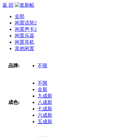
返 回
全部
闲置话筒
2
闲置声卡
2
闲置乐器
闲置耳机
其他闲置
品牌:
不限
不限
全新
九成新
成色:
八成新
七成新
六成新
五成新