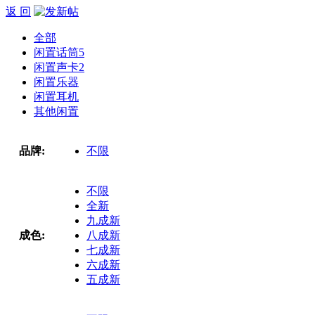
返 回
全部
闲置话筒
5
闲置声卡
2
闲置乐器
闲置耳机
其他闲置
品牌:
不限
不限
全新
九成新
成色:
八成新
七成新
六成新
五成新