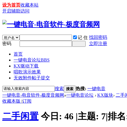
设为首页
收藏本站
开启辅助访问
找回密码
记 住
密码
立即注册
首页
一键电音论坛
BBS
KX驱动下载
唱歌演示效果
无效附件帖子提交
搜索
热搜:
一键电音
搜索
一键电音-电音软件-极度音频网
»
一键电音论坛
›
KX版块
›
二手
收藏本版
|
订阅
二手闲置
今日:
46
|
主题:
7
|
排名