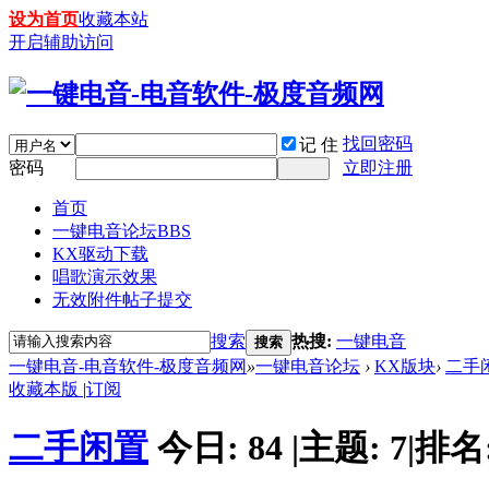
设为首页
收藏本站
开启辅助访问
找回密码
记 住
密码
立即注册
首页
一键电音论坛
BBS
KX驱动下载
唱歌演示效果
无效附件帖子提交
搜索
热搜:
一键电音
搜索
一键电音-电音软件-极度音频网
»
一键电音论坛
›
KX版块
›
二手
收藏本版
|
订阅
二手闲置
今日:
84
|
主题:
7
|
排名