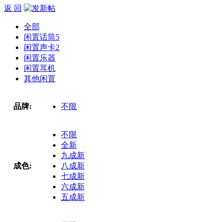
返 回
全部
闲置话筒
5
闲置声卡
2
闲置乐器
闲置耳机
其他闲置
品牌:
不限
不限
全新
九成新
成色:
八成新
七成新
六成新
五成新