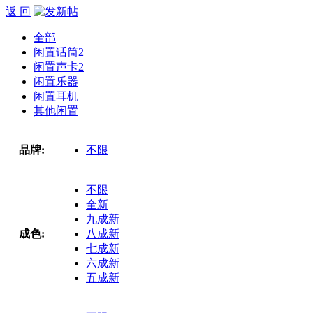
返 回
全部
闲置话筒
2
闲置声卡
2
闲置乐器
闲置耳机
其他闲置
品牌:
不限
不限
全新
九成新
成色:
八成新
七成新
六成新
五成新