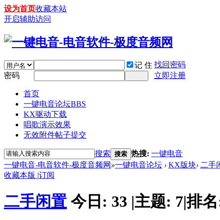
设为首页
收藏本站
开启辅助访问
找回密码
记 住
密码
立即注册
首页
一键电音论坛
BBS
KX驱动下载
唱歌演示效果
无效附件帖子提交
搜索
热搜:
一键电音
搜索
一键电音-电音软件-极度音频网
»
一键电音论坛
›
KX版块
›
二手
收藏本版
|
订阅
二手闲置
今日:
33
|
主题:
7
|
排名