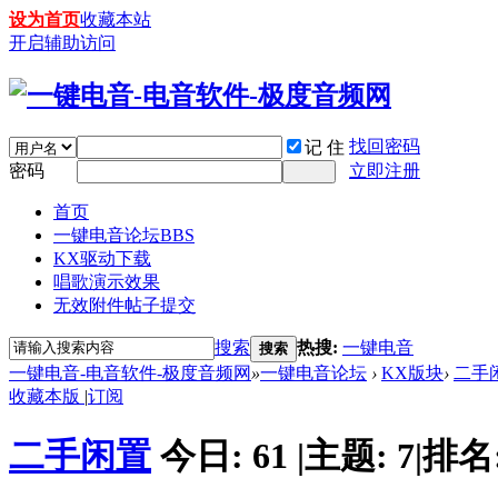
设为首页
收藏本站
开启辅助访问
找回密码
记 住
密码
立即注册
首页
一键电音论坛
BBS
KX驱动下载
唱歌演示效果
无效附件帖子提交
搜索
热搜:
一键电音
搜索
一键电音-电音软件-极度音频网
»
一键电音论坛
›
KX版块
›
二手
收藏本版
|
订阅
二手闲置
今日:
61
|
主题:
7
|
排名