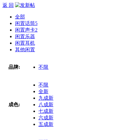
返 回
全部
闲置话筒
5
闲置声卡
2
闲置乐器
闲置耳机
其他闲置
品牌:
不限
不限
全新
九成新
成色:
八成新
七成新
六成新
五成新