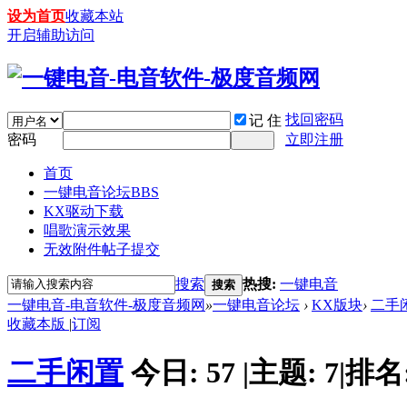
设为首页
收藏本站
开启辅助访问
找回密码
记 住
密码
立即注册
首页
一键电音论坛
BBS
KX驱动下载
唱歌演示效果
无效附件帖子提交
搜索
热搜:
一键电音
搜索
一键电音-电音软件-极度音频网
»
一键电音论坛
›
KX版块
›
二手
收藏本版
|
订阅
二手闲置
今日:
57
|
主题:
7
|
排名