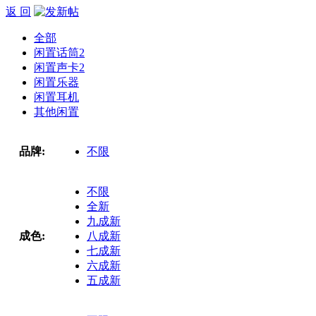
返 回
全部
闲置话筒
2
闲置声卡
2
闲置乐器
闲置耳机
其他闲置
品牌:
不限
不限
全新
九成新
成色:
八成新
七成新
六成新
五成新