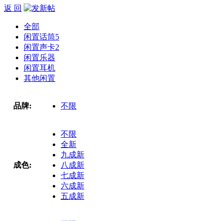
返 回
全部
闲置话筒
5
闲置声卡
2
闲置乐器
闲置耳机
其他闲置
品牌:
不限
不限
全新
九成新
成色:
八成新
七成新
六成新
五成新