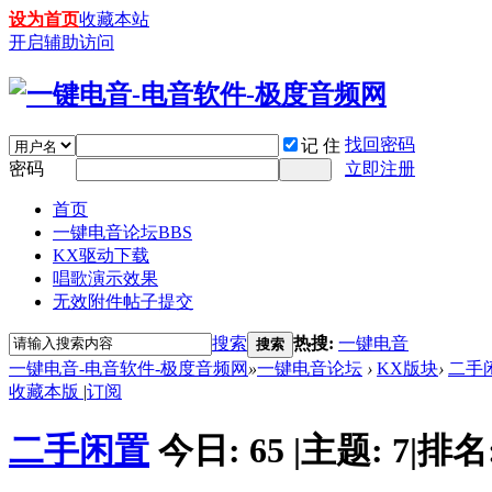
设为首页
收藏本站
开启辅助访问
找回密码
记 住
密码
立即注册
首页
一键电音论坛
BBS
KX驱动下载
唱歌演示效果
无效附件帖子提交
搜索
热搜:
一键电音
搜索
一键电音-电音软件-极度音频网
»
一键电音论坛
›
KX版块
›
二手
收藏本版
|
订阅
二手闲置
今日:
65
|
主题:
7
|
排名