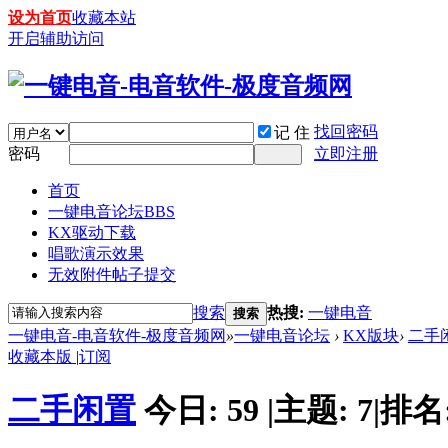
设为首页
收藏本站
开启辅助访问
找回密码
记 住
密码
立即注册
首页
一键电音论坛
BBS
KX驱动下载
唱歌演示效果
无效附件帖子提交
搜索
热搜:
一键电音
搜索
一键电音-电音软件-极度音频网
»
一键电音论坛
›
KX版块
›
二手
收藏本版
|
订阅
二手闲置
今日:
59
|
主题:
7
|
排名