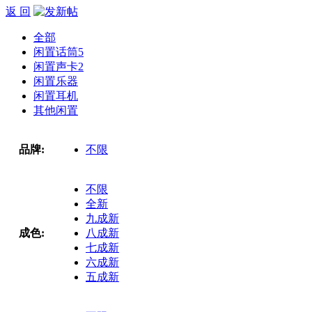
返 回
全部
闲置话筒
5
闲置声卡
2
闲置乐器
闲置耳机
其他闲置
品牌:
不限
不限
全新
九成新
成色:
八成新
七成新
六成新
五成新