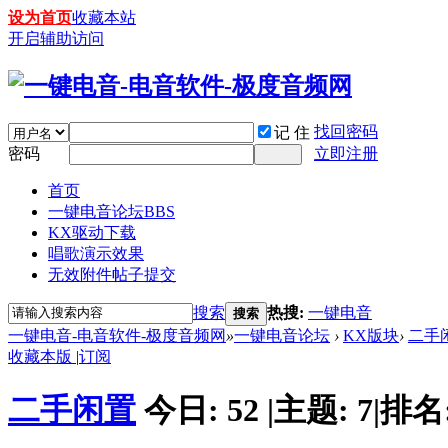
设为首页
收藏本站
开启辅助访问
找回密码
记 住
密码
立即注册
首页
一键电音论坛
BBS
KX驱动下载
唱歌演示效果
无效附件帖子提交
搜索
热搜:
一键电音
搜索
一键电音-电音软件-极度音频网
»
一键电音论坛
›
KX版块
›
二手
收藏本版
|
订阅
二手闲置
今日:
52
|
主题:
7
|
排名