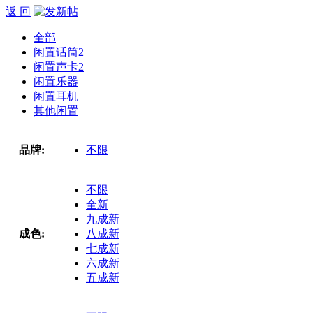
返 回
全部
闲置话筒
2
闲置声卡
2
闲置乐器
闲置耳机
其他闲置
品牌:
不限
不限
全新
九成新
成色:
八成新
七成新
六成新
五成新