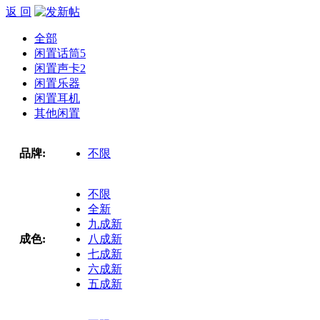
返 回
全部
闲置话筒
5
闲置声卡
2
闲置乐器
闲置耳机
其他闲置
品牌:
不限
不限
全新
九成新
成色:
八成新
七成新
六成新
五成新