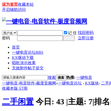
设为首页
收藏本站
开启辅助访问
找回密码
记 住
密码
立即注册
首页
一键电音论坛
BBS
KX驱动下载
唱歌演示效果
无效附件帖子提交
搜索
热搜:
一键电音
搜索
一键电音-电音软件-极度音频网
»
一键电音论坛
›
KX版块
›
二手
收藏本版
|
订阅
二手闲置
今日:
43
|
主题:
7
|
排名