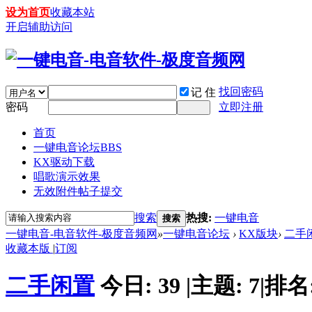
设为首页
收藏本站
开启辅助访问
找回密码
记 住
密码
立即注册
首页
一键电音论坛
BBS
KX驱动下载
唱歌演示效果
无效附件帖子提交
搜索
热搜:
一键电音
搜索
一键电音-电音软件-极度音频网
»
一键电音论坛
›
KX版块
›
二手
收藏本版
|
订阅
二手闲置
今日:
39
|
主题:
7
|
排名