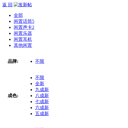
返 回
全部
闲置话筒
5
闲置声卡
2
闲置乐器
闲置耳机
其他闲置
品牌:
不限
不限
全新
九成新
成色:
八成新
七成新
六成新
五成新