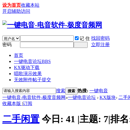
设为首页
收藏本站
开启辅助访问
找回密码
记 住
密码
立即注册
首页
一键电音论坛
BBS
KX驱动下载
唱歌演示效果
无效附件帖子提交
搜索
热搜:
一键电音
搜索
一键电音-电音软件-极度音频网
»
一键电音论坛
›
KX版块
›
二手
收藏本版
|
订阅
二手闲置
今日:
41
|
主题:
7
|
排名