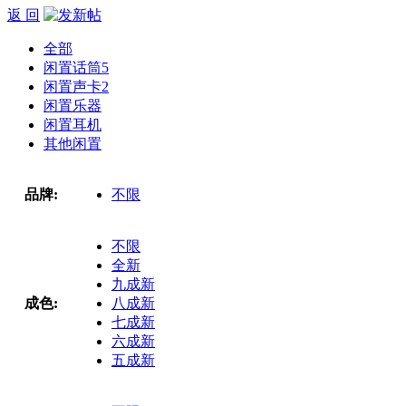
返 回
全部
闲置话筒
5
闲置声卡
2
闲置乐器
闲置耳机
其他闲置
品牌:
不限
不限
全新
九成新
成色:
八成新
七成新
六成新
五成新