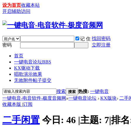
设为首页
收藏本站
开启辅助访问
找回密码
记 住
密码
立即注册
首页
一键电音论坛
BBS
KX驱动下载
唱歌演示效果
无效附件帖子提交
搜索
热搜:
一键电音
搜索
一键电音-电音软件-极度音频网
»
一键电音论坛
›
KX版块
›
二手
收藏本版
|
订阅
二手闲置
今日:
46
|
主题:
7
|
排名