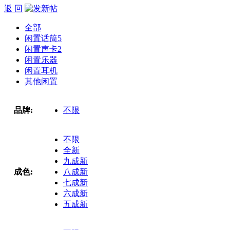
返 回
全部
闲置话筒
5
闲置声卡
2
闲置乐器
闲置耳机
其他闲置
品牌:
不限
不限
全新
九成新
成色:
八成新
七成新
六成新
五成新