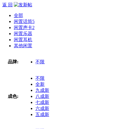
返 回
全部
闲置话筒
5
闲置声卡
2
闲置乐器
闲置耳机
其他闲置
品牌:
不限
不限
全新
九成新
成色:
八成新
七成新
六成新
五成新