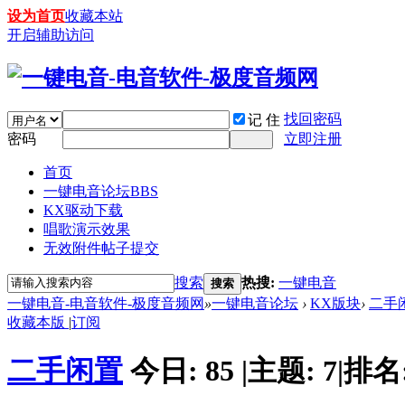
设为首页
收藏本站
开启辅助访问
找回密码
记 住
密码
立即注册
首页
一键电音论坛
BBS
KX驱动下载
唱歌演示效果
无效附件帖子提交
搜索
热搜:
一键电音
搜索
一键电音-电音软件-极度音频网
»
一键电音论坛
›
KX版块
›
二手
收藏本版
|
订阅
二手闲置
今日:
85
|
主题:
7
|
排名