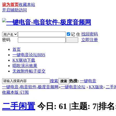
设为首页
收藏本站
开启辅助访问
找回密码
记 住
密码
立即注册
首页
一键电音论坛
BBS
KX驱动下载
唱歌演示效果
无效附件帖子提交
搜索
热搜:
一键电音
搜索
一键电音-电音软件-极度音频网
»
一键电音论坛
›
KX版块
›
二手
收藏本版
|
订阅
二手闲置
今日:
61
|
主题:
7
|
排名