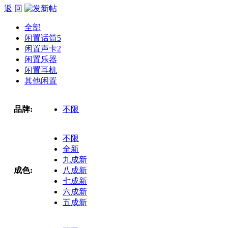
返 回
全部
闲置话筒
5
闲置声卡
2
闲置乐器
闲置耳机
其他闲置
品牌:
不限
不限
全新
九成新
成色:
八成新
七成新
六成新
五成新