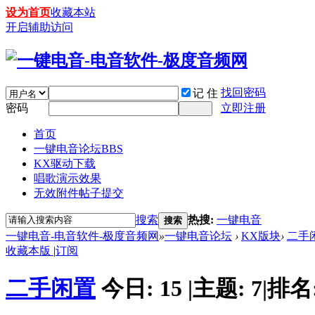
设为首页
收藏本站
开启辅助访问
找回密码
记 住
密码
立即注册
首页
一键电音论坛
BBS
KX驱动下载
唱歌演示效果
无效附件帖子提交
搜索
热搜:
一键电音
搜索
一键电音-电音软件-极度音频网
»
一键电音论坛
›
KX版块
›
二手
收藏本版
|
订阅
二手闲置
今日:
15
|
主题:
7
|
排名