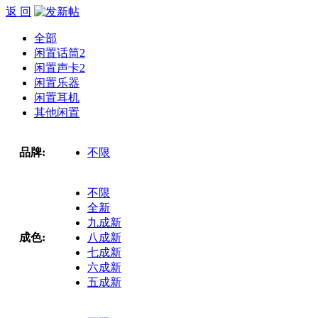
返 回
全部
闲置话筒
2
闲置声卡
2
闲置乐器
闲置耳机
其他闲置
品牌:
不限
不限
全新
九成新
成色:
八成新
七成新
六成新
五成新