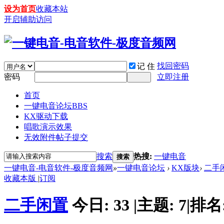
设为首页
收藏本站
开启辅助访问
找回密码
记 住
密码
立即注册
首页
一键电音论坛
BBS
KX驱动下载
唱歌演示效果
无效附件帖子提交
搜索
热搜:
一键电音
搜索
一键电音-电音软件-极度音频网
»
一键电音论坛
›
KX版块
›
二手
收藏本版
|
订阅
二手闲置
今日:
33
|
主题:
7
|
排名