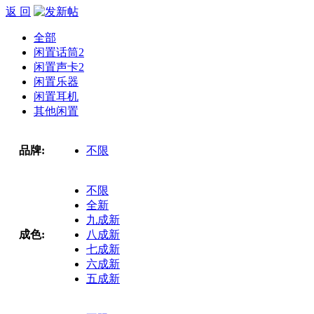
返 回
全部
闲置话筒
2
闲置声卡
2
闲置乐器
闲置耳机
其他闲置
品牌:
不限
不限
全新
九成新
成色:
八成新
七成新
六成新
五成新