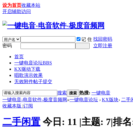
设为首页
收藏本站
开启辅助访问
找回密码
记 住
密码
立即注册
首页
一键电音论坛
BBS
KX驱动下载
唱歌演示效果
无效附件帖子提交
搜索
热搜:
一键电音
搜索
一键电音-电音软件-极度音频网
»
一键电音论坛
›
KX版块
›
二手
收藏本版
|
订阅
二手闲置
今日:
11
|
主题:
7
|
排名