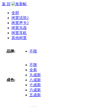
返 回
全部
闲置话筒
2
闲置声卡
2
闲置乐器
闲置耳机
其他闲置
品牌:
不限
不限
全新
九成新
成色:
八成新
七成新
六成新
五成新