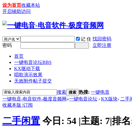
设为首页
收藏本站
开启辅助访问
找回密码
记 住
密码
立即注册
首页
一键电音论坛
BBS
KX驱动下载
唱歌演示效果
无效附件帖子提交
搜索
热搜:
一键电音
搜索
一键电音-电音软件-极度音频网
»
一键电音论坛
›
KX版块
›
二手
收藏本版
|
订阅
二手闲置
今日:
54
|
主题:
7
|
排名