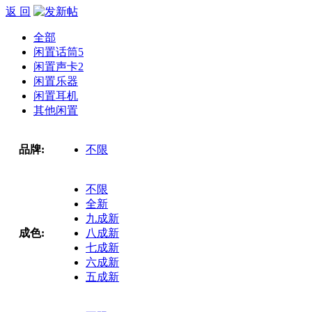
返 回
全部
闲置话筒
5
闲置声卡
2
闲置乐器
闲置耳机
其他闲置
品牌:
不限
不限
全新
九成新
成色:
八成新
七成新
六成新
五成新