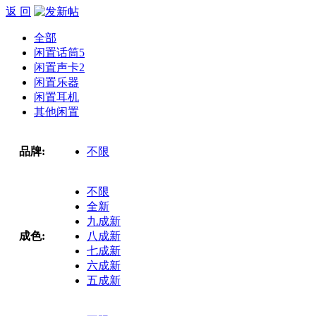
返 回
全部
闲置话筒
5
闲置声卡
2
闲置乐器
闲置耳机
其他闲置
品牌:
不限
不限
全新
九成新
成色:
八成新
七成新
六成新
五成新