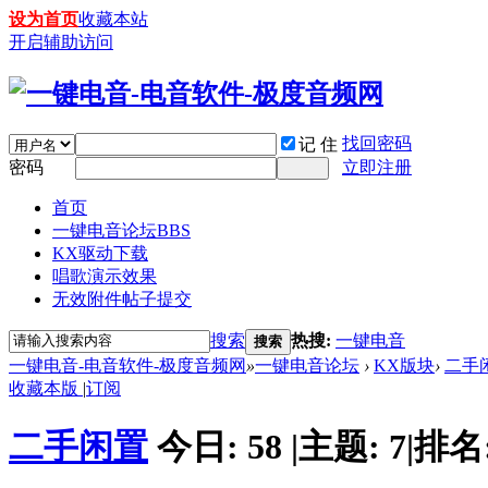
设为首页
收藏本站
开启辅助访问
找回密码
记 住
密码
立即注册
首页
一键电音论坛
BBS
KX驱动下载
唱歌演示效果
无效附件帖子提交
搜索
热搜:
一键电音
搜索
一键电音-电音软件-极度音频网
»
一键电音论坛
›
KX版块
›
二手
收藏本版
|
订阅
二手闲置
今日:
58
|
主题:
7
|
排名