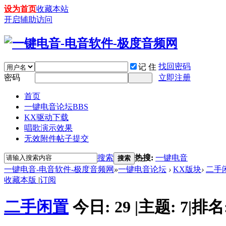
设为首页
收藏本站
开启辅助访问
找回密码
记 住
密码
立即注册
首页
一键电音论坛
BBS
KX驱动下载
唱歌演示效果
无效附件帖子提交
搜索
热搜:
一键电音
搜索
一键电音-电音软件-极度音频网
»
一键电音论坛
›
KX版块
›
二手
收藏本版
|
订阅
二手闲置
今日:
29
|
主题:
7
|
排名