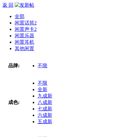
返 回
全部
闲置话筒
2
闲置声卡
2
闲置乐器
闲置耳机
其他闲置
品牌:
不限
不限
全新
九成新
成色:
八成新
七成新
六成新
五成新